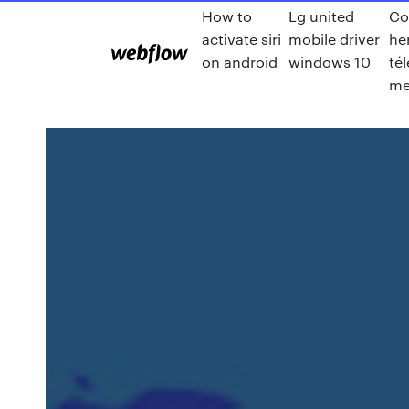
How to
Lg united
Co
activate siri
mobile driver
he
on android
windows 10
té
me