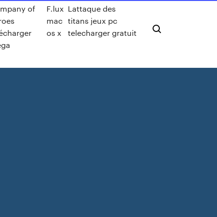
mpany of
F.lux
Lattaque des
roes
mac
titans jeux pc
lécharger
os x
telecharger gratuit
ga