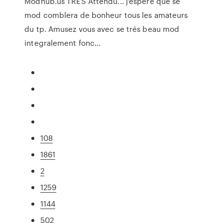
Modhub.us
TRES Attendu... j'espere que se
mod comblera de bonheur tous les amateurs
du tp. Amusez vous avec se trés beau mod
integralement fonc...
108
1861
2
1259
1144
502