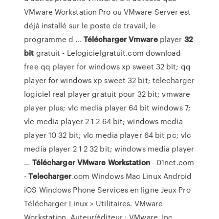
VMware Workstation Pro ou VMware Server est
déjà installé sur le poste de travail, le
programme d ...
Télécharger
Vmware
player
32
bit
gratuit - Lelogicielgratuit.com download
free qq player for windows xp sweet 32 bit; qq
player for windows xp sweet 32 bit; telecharger
logiciel real player gratuit pour 32 bit; vmware
player plus; vlc media player 64 bit windows 7;
vlc media player 2 1 2 64 bit; windows media
player 10 32 bit; vlc media player 64 bit pc; vlc
media player 2 1 2 32 bit; windows media player
...
Télécharger
VMware
Workstation
- 01net.com
-
Telecharger
.com Windows Mac Linux Android
iOS Windows Phone Services en ligne Jeux Pro
Télécharger Linux > Utilitaires. VMware
Workstation. Auteur/éditeur : VMware, Inc.