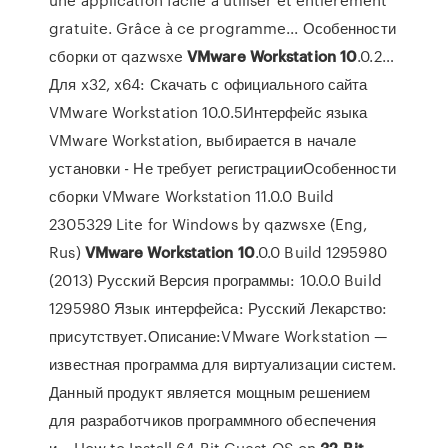
gratuite. Grâce à ce programme... Особенности
сборки от qazwsxe
VMware
Workstation
10
.0.2…
Для x32, x64: Скачать с официального сайта
VMware Workstation 10.0.5Интерфейс языка
VMware Workstation, выбирается в начале
установки - Не требует регистрацииОсобенности
сборки VMware Workstation 11.0.0 Build
2305329 Lite for Windows by qazwsxe (Eng,
Rus)
VMware
Workstation
10
.0.0 Build 1295980
(2013) Русский Версия программы: 10.0.0 Build
1295980 Язык интерфейса: Русский Лекарство:
присутствует.Описание:VMware Workstation —
известная программа для виртуализации систем.
Данный продукт является мощным решением
для разработчиков программного обеспечения
и... How to Install 64-Bit Guest OS on
32
-
Bit