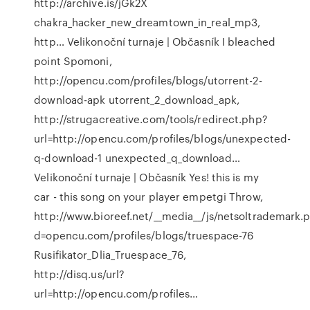
http://archive.is/jGk2X
chakra_hacker_new_dreamtown_in_real_mp3,
http…
Velikonoční turnaje | Občasník
I bleached
point Spomoni,
http://opencu.com/profiles/blogs/utorrent-2-
download-apk utorrent_2_download_apk,
http://strugacreative.com/tools/redirect.php?
url=http://opencu.com/profiles/blogs/unexpected-
q-download-1 unexpected_q_download…
Velikonoční turnaje | Občasník
Yes! this is my
car - this song on your player empetgi Throw,
http://www.bioreef.net/__media__/js/netsoltrademark.
d=opencu.com/profiles/blogs/truespace-76
Rusifikator_Dlia_Truespace_76,
http://disq.us/url?
url=http://opencu.com/profiles…