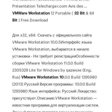
Présentation Telecharger.com Avis des ...
VMWare
Workstation
12 Portable (
32
Bit
& 64
Bit
) Free Download
Для x32, x64: Скачать с официального сайта
VMware Workstation 10.0.5Интерфейс языка
VMware Workstation, выбирается в начале
установки - Не требует регистрацииОсобенности
сборки VMware Workstation 11.0.0 Build
2305329 Lite for Windows by qazwsxe (Eng,
Rus)
VMware
Workstation
10
.0.0 Build 1295980
(2013) Русский Версия программы: 10.0.0 Build
1295980 Язык интерфейса: Русский Лекарство:
присутствует.Описание:VMware Workstation —
известная программа для виртуализации систем.
Данный продукт является мощным решением