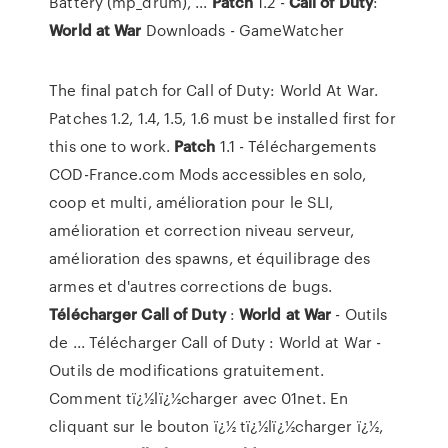
Battery (mp_drum), ...
Patch
1.2 -
Call
of Duty
:
World
at War
Downloads - GameWatcher
The final patch for Call of Duty: World At War.
Patches 1.2, 1.4, 1.5, 1.6 must be installed first for
this one to work.
Patch
1.1 - Téléchargements
COD-France.com Mods accessibles en solo,
coop et multi, amélioration pour le SLI,
amélioration et correction niveau serveur,
amélioration des spawns, et équilibrage des
armes et d'autres corrections de bugs.
Télécharger
Call
of Duty
:
World
at War
- Outils
de ... Télécharger Call of Duty : World at War -
Outils de modifications gratuitement.
Comment tï¿½lï¿½charger avec 01net. En
cliquant sur le bouton ï¿½ tï¿½lï¿½charger ï¿½,