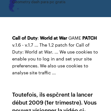
Geometry dash para pc gratis
Call
of
Duty
:
World
at
War
GAME
PATCH
v.1.6 - v.1.7 ... The 1.2 patch for Call of
Duty: World at War. ... We use cookies to
enable you to log in and set your site
preferences. We also use cookies to
analyse site traffic ...
Toutefois, ils espčrent la lancer
début 2009 (1er trimestre). Vous
pouvez visionner la vidéo ci-