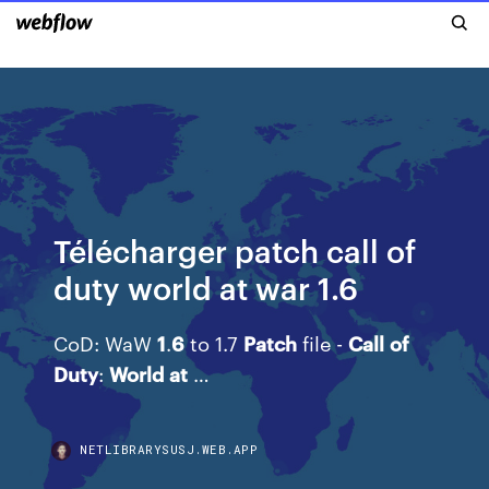
Télécharger patch call of
duty world at war 1.6
CoD: WaW
1
.
6
to 1.7
Patch
file -
Call
of
Duty
:
World
at
…
NETLIBRARYSUSJ.WEB.APP