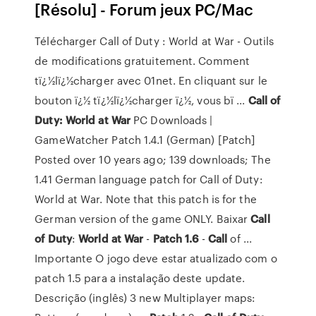
[Résolu] - Forum jeux PC/Mac
Télécharger Call of Duty : World at War - Outils
de modifications gratuitement. Comment
tï¿½lï¿½charger avec 01net. En cliquant sur le
bouton ï¿½ tï¿½lï¿½charger ï¿½, vous bï ...
Call of
Duty: World at War
PC Downloads |
GameWatcher Patch 1.4.1 (German) [Patch]
Posted over 10 years ago; 139 downloads; The
1.41 German language patch for Call of Duty:
World at War. Note that this patch is for the
German version of the game ONLY. Baixar
Call
of Duty
:
World
at War
-
Patch
1.6
-
Call
of ...
Importante O jogo deve estar atualizado com o
patch 1.5 para a instalação deste update.
Descrição (inglês) 3 new Multiplayer maps: